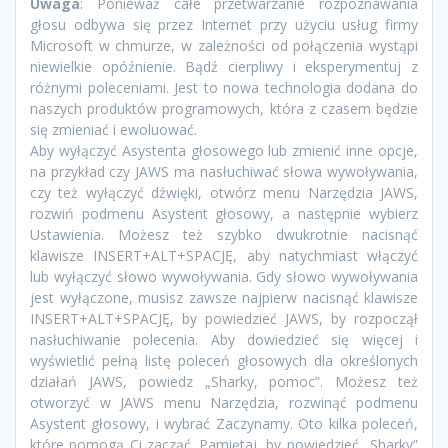
Uwaga
: Ponieważ całe przetwarzanie rozpoznawania
głosu odbywa się przez Internet przy użyciu usług firmy
Microsoft w chmurze, w zależności od połączenia wystąpi
niewielkie opóźnienie. Bądź cierpliwy i eksperymentuj z
różnymi poleceniami. Jest to nowa technologia dodana do
naszych produktów programowych, która z czasem będzie
się zmieniać i ewoluować.
Aby wyłączyć Asystenta głosowego lub zmienić inne opcje,
na przykład czy JAWS ma nasłuchiwać słowa wywoływania,
czy też wyłączyć dźwięki, otwórz menu Narzędzia JAWS,
rozwiń podmenu Asystent głosowy, a następnie wybierz
Ustawienia. Możesz też szybko dwukrotnie nacisnąć
klawisze INSERT+ALT+SPACJĘ, aby natychmiast włączyć
lub wyłączyć słowo wywoływania. Gdy słowo wywoływania
jest wyłączone, musisz zawsze najpierw nacisnąć klawisze
INSERT+ALT+SPACJĘ, by powiedzieć JAWS, by rozpoczął
nasłuchiwanie polecenia. Aby dowiedzieć się więcej i
wyświetlić pełną listę poleceń głosowych dla określonych
działań JAWS, powiedz „Sharky, pomoc”. Możesz też
otworzyć w JAWS menu Narzędzia, rozwinąć podmenu
Asystent głosowy, i wybrać Zaczynamy. Oto kilka poleceń,
które pomogą Ci zacząć. Pamiętaj, by powiedzieć „Sharky”