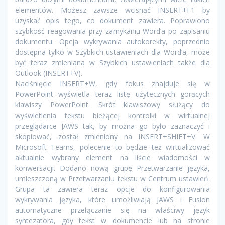
elementów. Możesz zawsze wcisnąć INSERT+F1 by
uzyskać opis tego, co dokument zawiera. Poprawiono
szybkość reagowania przy zamykaniu Word’a po zapisaniu
dokumentu. Opcja wykrywania autokorekty, poprzednio
dostępna tylko w Szybkich ustawieniach dla Word’a, może
być teraz zmieniana w Szybkich ustawieniach także dla
Outlook (INSERT+V).
Naciśnięcie INSERT+W, gdy fokus znajduje się w
PowerPoint wyświetla teraz listę użytecznych gorących
klawiszy PowerPoint. Skrót klawiszowy służący do
wyświetlenia tekstu bieżącej kontrolki w wirtualnej
przeglądarce JAWS tak, by można go było zaznaczyć i
skopiować, został zmieniony na INSERT+SHIFT+V. W
Microsoft Teams, polecenie to będzie też wirtualizować
aktualnie wybrany element na liście wiadomości w
konwersacji. Dodano nową grupę Przetwarzanie języka,
umieszczoną w Przetwarzaniu tekstu w Centrum ustawień.
Grupa ta zawiera teraz opcje do konfigurowania
wykrywania języka, które umożliwiają JAWS i Fusion
automatyczne przełączanie się na właściwy język
syntezatora, gdy tekst w dokumencie lub na stronie