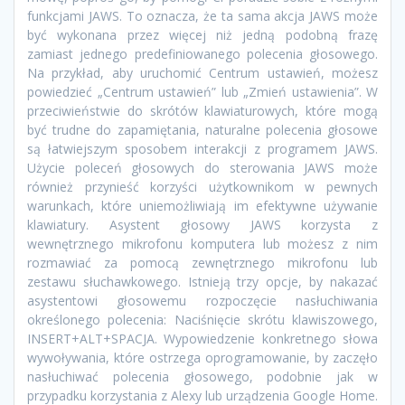
funkcjami JAWS. To oznacza, że ta sama akcja JAWS może
być wykonana przez więcej niż jedną podobną frazę
zamiast jednego predefiniowanego polecenia głosowego.
Na przykład, aby uruchomić Centrum ustawień, możesz
powiedzieć „Centrum ustawień” lub „Zmień ustawienia”. W
przeciwieństwie do skrótów klawiaturowych, które mogą
być trudne do zapamiętania, naturalne polecenia głosowe
są łatwiejszym sposobem interakcji z programem JAWS.
Użycie poleceń głosowych do sterowania JAWS może
również przynieść korzyści użytkownikom w pewnych
warunkach, które uniemożliwiają im efektywne używanie
klawiatury. Asystent głosowy JAWS korzysta z
wewnętrznego mikrofonu komputera lub możesz z nim
rozmawiać za pomocą zewnętrznego mikrofonu lub
zestawu słuchawkowego. Istnieją trzy opcje, by nakazać
asystentowi głosowemu rozpoczęcie nasłuchiwania
określonego polecenia: Naciśnięcie skrótu klawiszowego,
INSERT+ALT+SPACJA. Wypowiedzenie konkretnego słowa
wywoływania, które ostrzega oprogramowanie, by zaczęło
nasłuchiwać polecenia głosowego, podobnie jak w
przypadku korzystania z Alexy lub urządzenia Google Home.