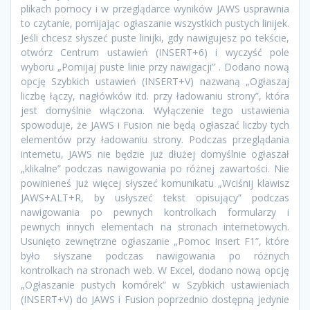
plikach pomocy i w przeglądarce wyników JAWS usprawnia
to czytanie, pomijając ogłaszanie wszystkich pustych linijek.
Jeśli chcesz słyszeć puste linijki, gdy nawigujesz po tekście,
otwórz Centrum ustawień (INSERT+6) i wyczyść pole
wyboru „Pomijaj puste linie przy nawigacji” . Dodano nową
opcję Szybkich ustawień (INSERT+V) nazwaną „Ogłaszaj
liczbę łączy, nagłówków itd. przy ładowaniu strony”, która
jest domyślnie włączona. Wyłączenie tego ustawienia
spowoduje, że JAWS i Fusion nie będą ogłaszać liczby tych
elementów przy ładowaniu strony. Podczas przeglądania
internetu, JAWS nie będzie już dłużej domyślnie ogłaszał
„klikalne” podczas nawigowania po różnej zawartości. Nie
powinieneś już więcej słyszeć komunikatu „Wciśnij klawisz
JAWS+ALT+R, by usłyszeć tekst opisujący” podczas
nawigowania po pewnych kontrolkach formularzy i
pewnych innych elementach na stronach internetowych.
Usunięto zewnętrzne ogłaszanie „Pomoc Insert F1”, które
było słyszane podczas nawigowania po różnych
kontrolkach na stronach web. W Excel, dodano nową opcję
„Ogłaszanie pustych komórek” w Szybkich ustawieniach
(INSERT+V) do JAWS i Fusion poprzednio dostępną jedynie