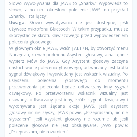
Słowo wywoływania dla JAWS to „Sharky.” Wypowiedz to
słowo, a po nim określone polecenie JAWS, na przykład
„Sharky, lista łączy”.
Uwaga:
Słowo wywoływania nie jest dostępne, jeśli
używasz mikrofonu Bluetooth. W takim przypadku, musisz
skorzystać ze skrótu klawiszowego przed wypowiedzeniem
polecenia głosowego.
W głównym oknie JAWS, wciśnij ALT+N, by otworzyć menu
Narzędzia, rozwiń podmenu Asystent głosowy, a następnie
wybierz Mów do JAWS. Gdy Asystent głosowy zaczyna
nasłuchiwanie polecenia głosowego, odtwarzany jest krótki
sygnał dźwiękowy i wyświetlany jest wskaźnik wizualny. Po
usłyszeniu polecenia głosowego do momentu
przetworzenia polecenia będzie odtwarzany inny sygnał
dźwiękowy. Po przetworzeniu wskaźnik wizualny jest
usuwany, odtwarzany jest inny, krótki sygnał dźwiękowy i
wykonywana jest żądana akcja JAWS. Jeśli asystent
głosowy nic nie słyszy, JAWS powie: „Przepraszam, nic nie
słyszałem”. Jeśli Asystent głosowy nie rozumie lub jeśli
polecenie głosowe nie jest obsługiwane, JAWS powie:
„Przepraszam, nie rozumiem”.