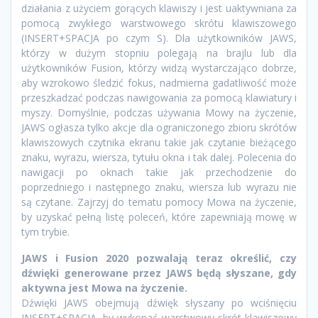
działania z użyciem gorących klawiszy i jest uaktywniana za
pomocą zwykłego warstwowego skrótu klawiszowego
(INSERT+SPACJA po czym S). Dla użytkowników JAWS,
którzy w dużym stopniu polegają na brajlu lub dla
użytkowników Fusion, którzy widzą wystarczająco dobrze,
aby wzrokowo śledzić fokus, nadmierna gadatliwość może
przeszkadzać podczas nawigowania za pomocą klawiatury i
myszy. Domyślnie, podczas używania Mowy na życzenie,
JAWS ogłasza tylko akcje dla ograniczonego zbioru skrótów
klawiszowych czytnika ekranu takie jak czytanie bieżącego
znaku, wyrazu, wiersza, tytułu okna i tak dalej. Polecenia do
nawigacji po oknach takie jak przechodzenie do
poprzedniego i następnego znaku, wiersza lub wyrazu nie
są czytane. Zajrzyj do tematu pomocy Mowa na życzenie,
by uzyskać pełną listę poleceń, które zapewniają mowę w
tym trybie.
JAWS i Fusion 2020 pozwalają teraz określić, czy
dźwięki generowane przez JAWS będą słyszane, gdy
aktywna jest Mowa na życzenie.
Dźwięki JAWS obejmują dźwięk słyszany po wciśnięciu
INSERT+SPACJA, by wykonać warstwowy skrót klawiszowy