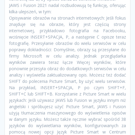
JAWS i Fusion 2021 nadal rozbudowują tę funkcję, oferując
kilka ulepszeń, w tym:
Opisywanie obrazów na stronach internetowych: Jeśli fokus
znajduje się na obrazie, który jest częścią strony
internetowej, przykładowo fotografia na Facebooku,
wciśnięcie INSERT+SPACJA, P, a następnie C opisze teraz
fotografię. Przesyłanie obrazów do wielu serwisów w celu
poprawy dokładności: Domyślnie, obrazy są przesyłane do
firmy Microsoft w celu analizy. Jednak przeglądarka
wyników zawiera teraz łącze Więcej wyników, które
ponownie przesyła obraz do dodatkowych serwisów w celu
analizy i wyświetla zaktualizowany opis. Możesz też dodać
SHIFT do polecenia Picture Smart, by użyć wielu serwisów.
Na przykład, INSERT+SPACJA, P po czym SHIFT+F,
SHIFT+C lub SHIFT+B. Korzystanie z Picture Smart w wielu
językach: Jeśli używasz JAWS lub Fusion w języku innym niż
angielski i spróbujesz użyć Picture Smart, JAWS i Fusion
użyją tłumaczenia maszynowego do wyświetlenia opisów
w danym języku. Możesz także ręcznie wybrać spośród 38
języków do wyświetlania wyników, konfigurowanych za
pomocą nowej opcji Język Picture Smart w Centrum