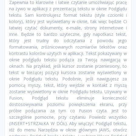
Zapewnia to klarowne i łatwe czytanie umożliwiając pracę
na żywo w aplikacji z prezentacją tekstu w oknie Podglądu
tekstu. Sam kontrolujesz format tekstu (style czcionki i
kolory), który jest wyświetlany w oknie, tak więc będzie Ci
łatwiej czytać dokumenty, e-maile, strony internetowe i
inne. Będzie to bardzo użyteczne, gdy napotkasz tekst,
który jest trudny do odczytania z powodu jego
formatowania, zróżnicowanych rozmiarów tekstów oraz
kontrastu kolorów użytych w aplikacji. Tekst pokazywany w
oknie podglądu tekstu podąża za Twoją nawigacją w
oknach. Na przykład, jeśli kursor zostanie przeniesiony, to
tekst w bieżącej pozycji kursora zostanie wyświetlony w
oknie Podglądu tekstu. Podobnie, jeśli nawigujesz za
pomocą myszy, tekst, który wejdzie w kontakt z myszą
zostanie wyświetlony w oknie Podglądu tekstu. Używany w
Fusion, Podgląd tekstu eliminuje konieczność
dostosowywania poziomu powiększenia ekranu, przy
próbie podążania za tym co Fusion czyta. Jest to
szczególnie pomocne, przy czytaniu Powiedz wszystko
(INSERT+STRZAŁKA W DÓŁ). Aby włączyć Podgląd tekstu,
idź do menu Narzędzia w oknie głównym JAWS, otwórz