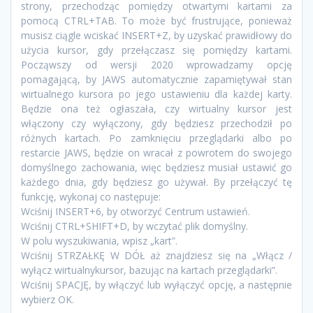
strony, przechodząc pomiędzy otwartymi kartami za
pomocą CTRL+TAB. To może być frustrujące, ponieważ
musisz ciągle wciskać INSERT+Z, by uzyskać prawidłowy do
użycia kursor, gdy przełączasz się pomiędzy kartami.
Począwszy od wersji 2020 wprowadzamy opcję
pomagającą, by JAWS automatycznie zapamiętywał stan
wirtualnego kursora po jego ustawieniu dla każdej karty.
Będzie ona też ogłaszała, czy wirtualny kursor jest
włączony czy wyłączony, gdy będziesz przechodził po
różnych kartach. Po zamknięciu przeglądarki albo po
restarcie JAWS, będzie on wracał z powrotem do swojego
domyślnego zachowania, więc będziesz musiał ustawić go
każdego dnia, gdy będziesz go używał. By przełączyć tę
funkcję, wykonaj co następuje:
Wciśnij INSERT+6, by otworzyć Centrum ustawień.
Wciśnij CTRL+SHIFT+D, by wczytać plik domyślny.
W polu wyszukiwania, wpisz „kart”.
Wciśnij STRZAŁKĘ W DÓŁ aż znajdziesz się na „Włącz /
wyłącz wirtualnykursor, bazując na kartach przeglądarki”.
Wciśnij SPACJĘ, by włączyć lub wyłączyć opcję, a następnie
wybierz OK.