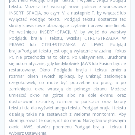
podmenu Podgląd brajla i tekstu, i wybierz Włącz Podgląd
tekstu. Możesz też wcisnąć nowe polecenie warstwowe
INSERT+SPACJA, po czym V, a następnie T, by włączać lub
wyłączać Podgląd tekstu. Podgląd tekstu dostarcza też
skróty klawiszowe ułatwiające czytanie i przewijanie linijek.
Po wciśnięciu INSERT+SPACJI, V, by wejść do warstwy
Podglądu brajla i tekstu, wciskaj CTRL+STRZAŁKA W
PRAWO lub CTRL+STRZAŁKA W LEWO. Podgląd
brajla/Podgląd tekstu jest opcją wyłącznie wizualną i fokus
PC nie przechodzi na to okno. Po uaktywnieniu, uruchomi
się automatycznie, gdy kiedykolwiek JAWS lub Fusion będzie
restartowany. Okno Podglądu brajla i tekstu zmienia
rozmiar okien Twoich aplikacji, by uniknąć zasłonięcia
czegokolwiek, co może być potrzebne do pracy, a po
zamknięciu, okna wracają do pełnego ekranu. Możesz
umieścić okno na górze albo na dole ekranu oraz
dostosować czcionkę, rozmiar w punktach oraz kolory
tekstu i tła dla wyświetlanego tekstu. Podgląd brajla i tekstu
działają także na zestawach z wieloma monitorami. Aby
skonfigurować te opcje, idź do menu Narzędzia w głównym
oknie JAWS, otwórz podmenu Podgląd brajla i tekstu i
wybierz Ustawienia.