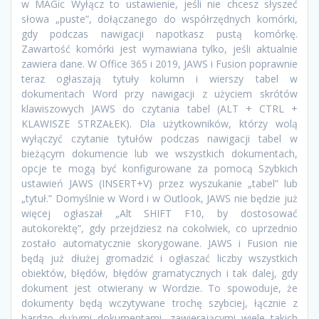
w MAGic Wyłącz to ustawienie, jeśli nie chcesz słyszeć
słowa „puste”, dołączanego do współrzędnych komórki,
gdy podczas nawigacji napotkasz pustą komórkę.
Zawartość komórki jest wymawiana tylko, jeśli aktualnie
zawiera dane. W Office 365 i 2019, JAWS i Fusion poprawnie
teraz ogłaszają tytuły kolumn i wierszy tabel w
dokumentach Word przy nawigacji z użyciem skrótów
klawiszowych JAWS do czytania tabel (ALT + CTRL +
KLAWISZE STRZAŁEK). Dla użytkowników, którzy wolą
wyłączyć czytanie tytułów podczas nawigacji tabel w
bieżącym dokumencie lub we wszystkich dokumentach,
opcje te mogą być konfigurowane za pomocą Szybkich
ustawień JAWS (INSERT+V) przez wyszukanie „tabel” lub
„tytuł.” Domyślnie w Word i w Outlook, JAWS nie będzie już
więcej ogłaszał „Alt SHIFT F10, by dostosować
autokorektę”, gdy przejdziesz na cokolwiek, co uprzednio
zostało automatycznie skorygowane. JAWS i Fusion nie
będą już dłużej gromadzić i ogłaszać liczby wszystkich
obiektów, błędów, błędów gramatycznych i tak dalej, gdy
dokument jest otwierany w Wordzie. To spowoduje, że
dokumenty będą wczytywane trochę szybciej, łącznie z
bardzo dużymi dokumentami, zawierającymi wiele takich