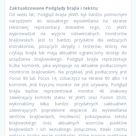
Zaktualizowane Podglądy brajla i tekstu
Od wielu lat, Podgląd brajla JAWS był bardzo pomocnym
narzędziem do wizualnego wyświetlania na ekranie
tekstowej reprezentacji dokładnie tego, co JAWS
wyprowadzał na wyjście odświeżalnych monitorów
brajlowskich. Jest to bardzo przydatne dla widzących
instruktorów, piszących skrypty i testerów, którzy nie
czytają brajla lub mają aktualnie ograniczony dostęp do
urządzenia brajlowskiego. Podgląd brajla reprezentuje
liczbę komórek, jaka występuje na aktualnie podłączonym
monitorze brajlowskim. Na przykład, jeśli podłączony jest
Focus 80 lub Focus 14, zobaczysz na ekranie 80 albo 14
komórek. Jeśli fizyczny monitor nie jest używany, Podgląd
brajla będzie reprezentował monitor 40 znakowy
zawierający komórki stanu. W JAWS oraz Fusion 2020,
wykonaliśmy kilka bardzo przydatnych uaktualnień
zawierających poprawione wsparcie do wyświetlania
skrótów brajlowskich, możliwość pokazywania tekstu
brajlowskiego oraz aktualnych wzorców punktów
brajlowskich i ich wizualnego połączenia, dzięki czemu
widząca osoba może podglądać, które wzorce punktowe