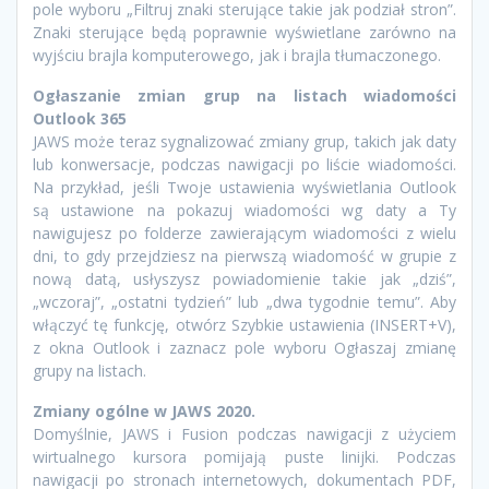
pole wyboru „Filtruj znaki sterujące takie jak podział stron”.
Znaki sterujące będą poprawnie wyświetlane zarówno na
wyjściu brajla komputerowego, jak i brajla tłumaczonego.
Ogłaszanie zmian grup na listach wiadomości
Outlook 365
JAWS może teraz sygnalizować zmiany grup, takich jak daty
lub konwersacje, podczas nawigacji po liście wiadomości.
Na przykład, jeśli Twoje ustawienia wyświetlania Outlook
są ustawione na pokazuj wiadomości wg daty a Ty
nawigujesz po folderze zawierającym wiadomości z wielu
dni, to gdy przejdziesz na pierwszą wiadomość w grupie z
nową datą, usłyszysz powiadomienie takie jak „dziś”,
„wczoraj”, „ostatni tydzień” lub „dwa tygodnie temu”. Aby
włączyć tę funkcję, otwórz Szybkie ustawienia (INSERT+V),
z okna Outlook i zaznacz pole wyboru Ogłaszaj zmianę
grupy na listach.
Zmiany ogólne w JAWS 2020.
Domyślnie, JAWS i Fusion podczas nawigacji z użyciem
wirtualnego kursora pomijają puste linijki. Podczas
nawigacji po stronach internetowych, dokumentach PDF,