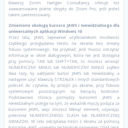
klawiszy Zoom. Hartgen Consultancy oferuje też
zaawansowane płatne skrypty do Zoom Pro, jeśli jesteś
takimi zainteresowany.
Zmieniono obsługę kursora JAWS i niewidzialnego dla
uniwersalnych aplikacji Windows 10
Przez lata, JAWS zapewniał użytkownikom możliwość
szybkiego przeglądania tekstu na ekranie bez zmiany
fokusu systemowego. Na przykład, jeśli musisz odczytać
informacje w oknie dialogowym, która nie jest dostępna
przy pomocy TAB lub SHIFT+TAB, to możesz wcisnąć
NUMERYCZNY MINUS lub NUMERYCZNY MINUS szybko
dwa razy, by uaktywnić kursor JAWS lub niewidzialny, a
następnie użyć klawiszy STRZAŁEK i innych standardowych
poleceń do czytania, by przejść po ekranie, przy fokusie
systemowym pozostającym na bieżącej kontrolce.
Podstawowa różnica pomiędzy kursorem JAWS a
niewidzialnym polega na tym, że wskaźnik myszy podąża za
kursorem JAWS, więc możesz kliknąć element, używając
polecenia NUMERYCZNEGO SLASH lub NUMERYCZNEJ
GWIAZDKI. W celu odczytania treści z ekranu za pomocą
kursorów JAWS używamy technologii nazywanej OSM (ang.