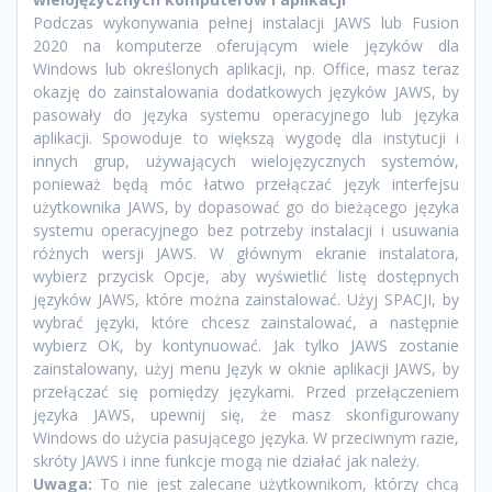
Podczas wykonywania pełnej instalacji JAWS lub Fusion
2020 na komputerze oferującym wiele języków dla
Windows lub określonych aplikacji, np. Office, masz teraz
okazję do zainstalowania dodatkowych języków JAWS, by
pasowały do języka systemu operacyjnego lub języka
aplikacji. Spowoduje to większą wygodę dla instytucji i
innych grup, używających wielojęzycznych systemów,
ponieważ będą móc łatwo przełączać język interfejsu
użytkownika JAWS, by dopasować go do bieżącego języka
systemu operacyjnego bez potrzeby instalacji i usuwania
różnych wersji JAWS. W głównym ekranie instalatora,
wybierz przycisk Opcje, aby wyświetlić listę dostępnych
języków JAWS, które można zainstalować. Użyj SPACJI, by
wybrać języki, które chcesz zainstalować, a następnie
wybierz OK, by kontynuować. Jak tylko JAWS zostanie
zainstalowany, użyj menu Język w oknie aplikacji JAWS, by
przełączać się pomiędzy językami. Przed przełączeniem
języka JAWS, upewnij się, że masz skonfigurowany
Windows do użycia pasującego języka. W przeciwnym razie,
skróty JAWS i inne funkcje mogą nie działać jak należy.
Uwaga:
To nie jest zalecane użytkownikom, którzy chcą