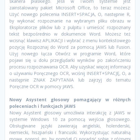
skanera płaskiego. Jeśli w Twoim systemie jest
zainstalowany pakiet Microsoft Office, to teraz możesz:
Użyć nowego polecenia INSERT+SPACJA, O, następnie R,
by wykonać rozpoznanie na wybranym pliku obrazu w
Eksploratorze plików lub z pulpitu i umieścić rozpoznany
tekst bezpośrednio w dokumencie Word. Możesz też
wcisnąć klawisz APLIKACJI i wybrać z menu kontekstowego
pozycję Rozpoznaj do Word za pomocą JAWS lub Fusion.
Użyj nowego łącza Otwórz w programie Word, które
pojawi się u dołu przeglądarki wyników po zakończeniu
procesu rozpoznawania OCR. Aby uzyskać więcej informacji
o używaniu Poręcznego OCR, wciśnij INSERT+SPACJĘ, O, a
następnie ZNAK ZAPYTANIA lub zajrzyj do tematu
Poręczne OCR w pomocy JAWS.
Nowy Asystent głosowy pomagający w różnych
poleceniach i funkcjach JAWS
Nowy Asystent głosowy umożliwia interakcję z JAWS w
systemie Windows 10 za pomocą wejścia głosowego.
Obsługiwane języki zawierają angielski, holenderski,
niemiecki, hiszpański i francuski. Wykorzystując naturalną
mowę, poproś go, by pomógł Ci poradzić sobie z różnymi