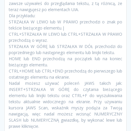
zawsze używałeś do przeglądania tekstu, z tą różnicą, że
teraz nawigujesz po elementach UIA.
Dla przykładu:
STRZAŁKA W LEWO lub W PRAWO przechodzi o znak po
tekście bieżącego elementu.|
CTRL+STRZAŁKA W LEWO lub CTRL+STRZAŁKA W PRAWO
przechodzą o wyraz.
STRZAŁKA W GÓRĘ lub STRZAŁKA W DÓŁ przechodzi do
poprzedniego lub następnego elementu lub linijki tekstu.
HOME lub END przechodzą na początek lub na koniec
bieżącego elementu.
CTRL+HOME lub CTRL+END przechodzą do pierwszego lub
ostatniego elementu na ekranie.
Nadal możesz używać poleceń JAWS takich jak:
INSERT+STRZAŁKA W GÓRĘ do czytania bieżącego
elementu lub linijki tekstu oraz CTRL+F do wyszukiwania
tekstu aktualnie widocznego na ekranie. Przy używaniu
kursora JAWS Scan, wskaźnik myszy podąża za Twoją
nawigacją, więc nadal możesz wcisnąć NUMERYCZNY
SLASH lub NUMERYCZNĄ gwiazdkę, by wykonać lewe lub
prawe kliknięcie.