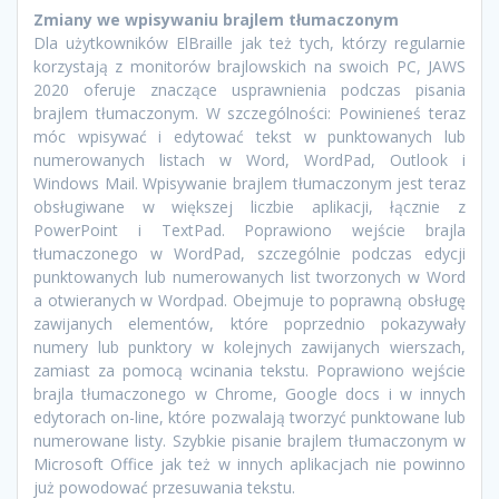
Zmiany we wpisywaniu brajlem tłumaczonym
Dla użytkowników ElBraille jak też tych, którzy regularnie
korzystają z monitorów brajlowskich na swoich PC, JAWS
2020 oferuje znaczące usprawnienia podczas pisania
brajlem tłumaczonym. W szczególności: Powinieneś teraz
móc wpisywać i edytować tekst w punktowanych lub
numerowanych listach w Word, WordPad, Outlook i
Windows Mail. Wpisywanie brajlem tłumaczonym jest teraz
obsługiwane w większej liczbie aplikacji, łącznie z
PowerPoint i TextPad. Poprawiono wejście brajla
tłumaczonego w WordPad, szczególnie podczas edycji
punktowanych lub numerowanych list tworzonych w Word
a otwieranych w Wordpad. Obejmuje to poprawną obsługę
zawijanych elementów, które poprzednio pokazywały
numery lub punktory w kolejnych zawijanych wierszach,
zamiast za pomocą wcinania tekstu. Poprawiono wejście
brajla tłumaczonego w Chrome, Google docs i w innych
edytorach on-line, które pozwalają tworzyć punktowane lub
numerowane listy. Szybkie pisanie brajlem tłumaczonym w
Microsoft Office jak też w innych aplikacjach nie powinno
już powodować przesuwania tekstu.