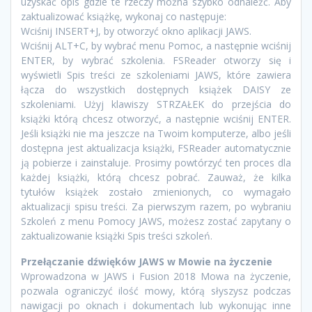
uzyskać opis gdzie te rzeczy można szybko odnaleźć. Aby
zaktualizować książkę, wykonaj co następuje:
Wciśnij INSERT+J, by otworzyć okno aplikacji JAWS.
Wciśnij ALT+C, by wybrać menu Pomoc, a następnie wciśnij
ENTER, by wybrać szkolenia. FSReader otworzy się i
wyświetli Spis treści ze szkoleniami JAWS, które zawiera
łącza do wszystkich dostępnych książek DAISY ze
szkoleniami. Użyj klawiszy STRZAŁEK do przejścia do
książki którą chcesz otworzyć, a następnie wciśnij ENTER.
Jeśli książki nie ma jeszcze na Twoim komputerze, albo jeśli
dostępna jest aktualizacja książki, FSReader automatycznie
ją pobierze i zainstaluje. Prosimy powtórzyć ten proces dla
każdej książki, którą chcesz pobrać. Zauważ, że kilka
tytułów książek zostało zmienionych, co wymagało
aktualizacji spisu treści. Za pierwszym razem, po wybraniu
Szkoleń z menu Pomocy JAWS, możesz zostać zapytany o
zaktualizowanie książki Spis treści szkoleń.
Przełączanie dźwięków JAWS w Mowie na życzenie
Wprowadzona w JAWS i Fusion 2018 Mowa na życzenie,
pozwala ograniczyć ilość mowy, którą słyszysz podczas
nawigacji po oknach i dokumentach lub wykonując inne