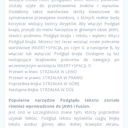
zostały użyte do przedstawienia znaków i wyrazów.
Dodaliśmy także warstwowe skróty klawiszowe do
symulowania przewijania monitora, z których realnie będą
korzystać widzący twórcy skryptów. Aby włączyć Podgląd
brajla, przejdź do menu Narzędzia w głównym oknie JAWS,
otwórz podmenu Podgląd brajla i tekstu i wybierz Włącz
Podgląd brajla. Możesz też teraz wcisnąć nowe polecenie
warstwowe INSERT+SPACJA, po czym V, a następnie B, by
włączać lub wyłączać Podgląd brajla. Dostępne są też
następujące brajlowskie polecenia do nawigacji po
wcześniejszym wciśnięciu INSERT+SPACJI, V:
Przewiń w lewo: STRZAŁKA W LEWO
Przewiń w prawo: STRZAŁKA W PRAWO
Poprzednia linijka: STRZAŁKA W GÓRĘ
Następna linijka: STRZAŁKA W DÓŁ
Popularne narzędzie Podglądu tekstu zostało
również wprowadzone do JAWS i Fusion.
Jest ono w szczególności znane tym, którzy poprzednio
używali MAGic. Podgląd tekstu wyświetla ciągłą linijkę
tekstu wzdłuż górnej albo dolnej krawędzi ekranu.