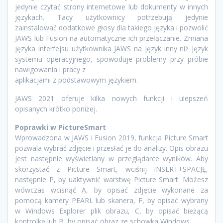
jedynie czytać strony internetowe lub dokumenty w innych
językach. Tacy użytkownicy potrzebują jedynie
zainstalować dodatkowe głosy dla takiego języka i pozwolić
JAWS lub Fusion na automatyczne ich przełączanie. Zmiana
języka interfejsu użytkownika JAWS na język inny niż język
systemu operacyjnego, spowoduje problemy przy próbie
nawigowania i pracy z
aplikacjami z podstawowym językiem.
JAWS 2021 oferuje kilka nowych funkcji i ulepszeń
opisanych krótko poniżej.
Poprawki w PictureSmart
Wprowadzona w JAWS i Fusion 2019, funkcja Picture Smart
pozwala wybrać zdjęcie i przesłać je do analizy. Opis obrazu
jest następnie wyświetlany w przeglądarce wyników. Aby
skorzystać z Picture Smart, wciśnij INSERT+SPACJĘ,
następnie P, by uaktywnić warstwę Picture Smart. Możesz
wówczas wcisnąć A, by opisać zdjęcie wykonane za
pomocą kamery PEARL lub skanera, F, by opisać wybrany
w Windows Explorer plik obrazu, C, by opisać bieżącą
kontrolkę lub B, by opisać obraz ze schowka Windows.