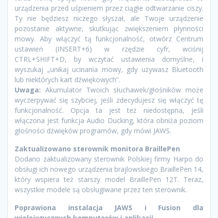
urządzenia przed uśpieniem przez ciągłe odtwarzanie ciszy.
Ty nie będziesz niczego słyszał, ale Twoje urządzenie
pozostanie aktywne, skutkując zwiększeniem płynności
mowy. Aby włączyć tą funkcjonalność, otwórz Centrum
ustawień (INSERT+6) w rzędzie cyfr, wciśnij
CTRL+SHIFT+D, by wczytać ustawienia domyślne, i
wyszukaj „unikaj ucinania mowy, gdy używasz Bluetooth
lub niektórych kart dźwiękowych”.
Uwaga:
Akumulator Twoich słuchawek/głośników może
wyczerpywać się szybciej, jeśli zdecydujesz się włączyć tę
funkcjonalność. Opcja ta jest też niedostępna, jeśli
włączona jest funkcja Audio Ducking, która obniża poziom
głośności dźwięków programów, gdy mówi JAWS.
Zaktualizowano sterownik monitora BraillePen
Dodano zaktualizowany sterownik Polskiej firmy Harpo do
obsługi ich nowego urządzenia brajlowskiego BraillePen 14,
który wspiera też starszy model BraillePen 12T. Teraz,
wszystkie modele są obsługiwane przez ten sterownik.
Poprawiona instalacja JAWS i Fusion dla
wielojęzycznych komputerów i aplikacji