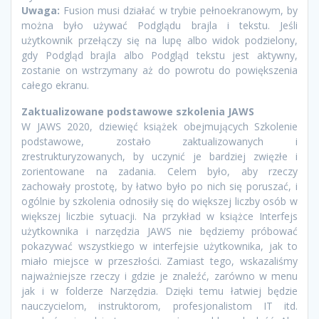
Uwaga:
Fusion musi działać w trybie pełnoekranowym, by
można było używać Podglądu brajla i tekstu. Jeśli
użytkownik przełączy się na lupę albo widok podzielony,
gdy Podgląd brajla albo Podgląd tekstu jest aktywny,
zostanie on wstrzymany aż do powrotu do powiększenia
całego ekranu.
Zaktualizowane podstawowe szkolenia JAWS
W JAWS 2020, dziewięć książek obejmujących Szkolenie
podstawowe, zostało zaktualizowanych i
zrestrukturyzowanych, by uczynić je bardziej zwięzłe i
zorientowane na zadania. Celem było, aby rzeczy
zachowały prostotę, by łatwo było po nich się poruszać, i
ogólnie by szkolenia odnosiły się do większej liczby osób w
większej liczbie sytuacji. Na przykład w książce Interfejs
użytkownika i narzędzia JAWS nie będziemy próbować
pokazywać wszystkiego w interfejsie użytkownika, jak to
miało miejsce w przeszłości. Zamiast tego, wskazaliśmy
najważniejsze rzeczy i gdzie je znaleźć, zarówno w menu
jak i w folderze Narzędzia. Dzięki temu łatwiej będzie
nauczycielom, instruktorom, profesjonalistom IT itd.