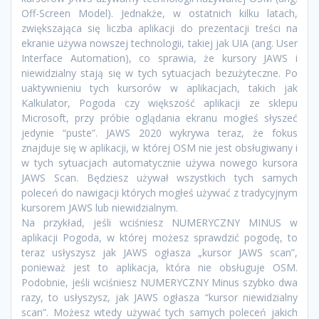
Off-Screen Model). Jednakże, w ostatnich kilku latach,
zwiększająca się liczba aplikacji do prezentacji treści na
ekranie używa nowszej technologii, takiej jak UIA (ang. User
Interface Automation), co sprawia, że kursory JAWS i
niewidzialny stają się w tych sytuacjach bezużyteczne. Po
uaktywnieniu tych kursorów w aplikacjach, takich jak
Kalkulator, Pogoda czy większość aplikacji ze sklepu
Microsoft, przy próbie oglądania ekranu mogłeś słyszeć
jedynie “puste”. JAWS 2020 wykrywa teraz, że fokus
znajduje się w aplikacji, w której OSM nie jest obsługiwany i
w tych sytuacjach automatycznie używa nowego kursora
JAWS Scan. Będziesz używał wszystkich tych samych
poleceń do nawigacji których mogłeś używać z tradycyjnym
kursorem JAWS lub niewidzialnym.
Na przykład, jeśli wciśniesz NUMERYCZNY MINUS w
aplikacji Pogoda, w której możesz sprawdzić pogodę, to
teraz usłyszysz jak JAWS ogłasza „kursor JAWS scan”,
ponieważ jest to aplikacja, która nie obsługuje OSM.
Podobnie, jeśli wciśniesz NUMERYCZNY Minus szybko dwa
razy, to usłyszysz, jak JAWS ogłasza “kursor niewidzialny
scan”. Możesz wtedy używać tych samych poleceń jakich