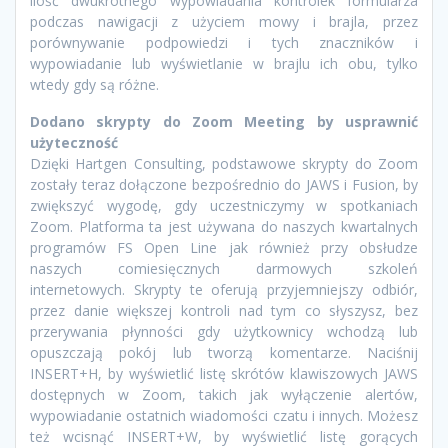
ilość dwukrotnego wypowiadania kontrolek formularza
podczas nawigacji z użyciem mowy i brajla, przez
porównywanie podpowiedzi i tych znaczników i
wypowiadanie lub wyświetlanie w brajlu ich obu, tylko
wtedy gdy są różne.
Dodano skrypty do Zoom Meeting by usprawnić
użyteczność
Dzięki Hartgen Consulting, podstawowe skrypty do Zoom
zostały teraz dołączone bezpośrednio do JAWS i Fusion, by
zwiększyć wygodę, gdy uczestniczymy w spotkaniach
Zoom. Platforma ta jest używana do naszych kwartalnych
programów FS Open Line jak również przy obsłudze
naszych comiesięcznych darmowych szkoleń
internetowych. Skrypty te oferują przyjemniejszy odbiór,
przez danie większej kontroli nad tym co słyszysz, bez
przerywania płynności gdy użytkownicy wchodzą lub
opuszczają pokój lub tworzą komentarze. Naciśnij
INSERT+H, by wyświetlić listę skrótów klawiszowych JAWS
dostępnych w Zoom, takich jak wyłączenie alertów,
wypowiadanie ostatnich wiadomości czatu i innych. Możesz
też wcisnąć INSERT+W, by wyświetlić listę gorących