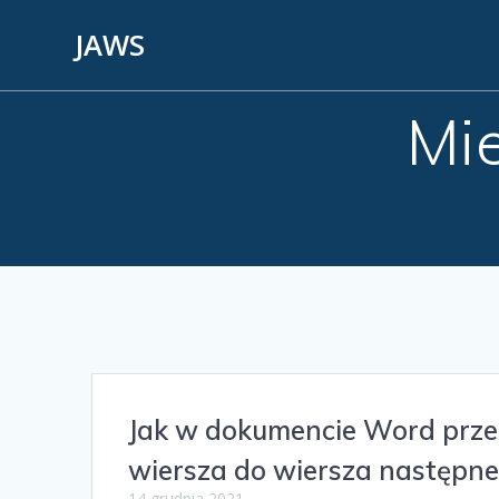
JAWS
Mi
Jak w dokumencie Word przen
wiersza do wiersza następn
14 grudnia 2021