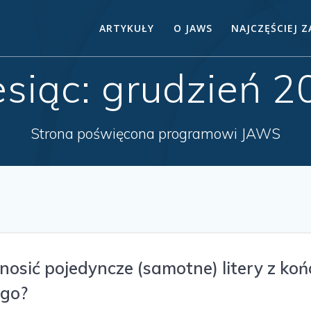
ARTYKUŁY
O JAWS
NAJCZĘŚCIEJ 
esiąc:
grudzień 2
Strona poświęcona programowi JAWS
osić pojedyncze (samotne) litery z koń
ego?