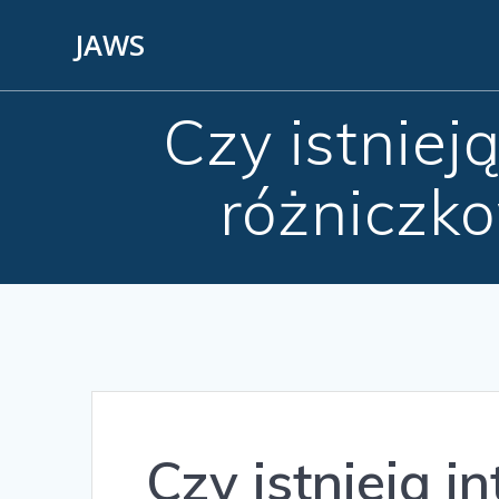
JAWS
Czy istniej
różniczk
Czy istnieją i