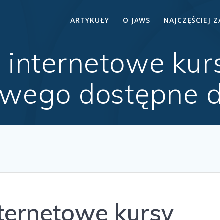
ARTYKUŁY
O JAWS
NAJCZĘŚCIEJ 
ą internetowe ku
owego dostępne 
nternetowe kursy