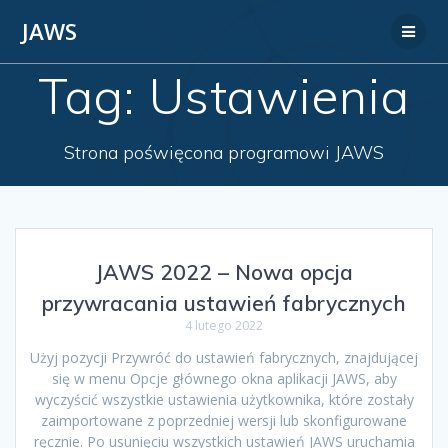
JAWS
Tag:
Ustawienia
Strona poświęcona programowi JAWS
JAWS 2022 – Nowa opcja
przywracania ustawień fabrycznych
4 lutego 2022
Użyj pozycji Przywróć do ustawień fabrycznych, znajdującej
się w menu Opcje głównego okna aplikacji JAWS, aby
wyczyścić wszystkie ustawienia użytkownika, które zostały
zaimportowane z poprzedniej wersji lub skonfigurowane
ręcznie. Po usunięciu wszystkich ustawień JAWS uruchamia