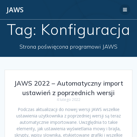
JAWS
Tag:
Konfiguracja
Strona poświęcona programowi JAWS
JAWS 2022 – Automatyczny import
ustawień z poprzednich wersji
4 lutego 2022
Podczas aktualizacji do nowej wersji JAWS wszelkie
ustawienia użytkownika z poprzedniej wersji są teraz
automatycznie importowane. Uwzględnia to takie
elementy, jak ustawienia wyświetlania mowy i brajla,
skrypty, wpisy słownika, etykietowane grafiki i wszelkie