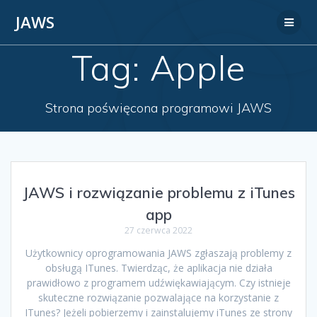
JAWS
Tag:
Apple
Strona poświęcona programowi JAWS
JAWS i rozwiązanie problemu z iTunes
app
27 czerwca 2022
Użytkownicy oprogramowania JAWS zgłaszają problemy z
obsługą ITunes. Twierdząc, że aplikacja nie działa
prawidłowo z programem udźwiękawiającym. Czy istnieje
skuteczne rozwiązanie pozwalające na korzystanie z
ITunes? Jeżeli pobierzemy i zainstalujemy iTunes ze strony