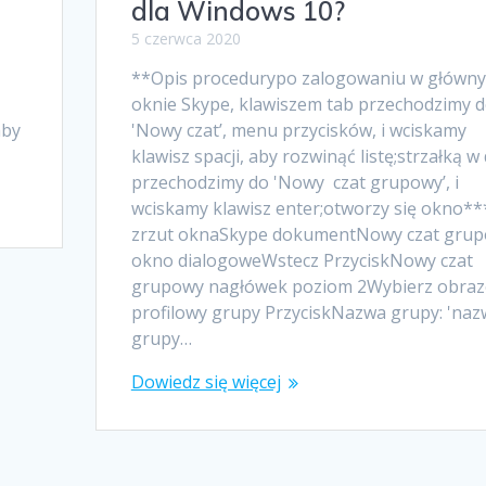
dla Windows 10?
5 czerwca 2020
**Opis procedurypo zalogowaniu w główn
oknie Skype, klawiszem tab przechodzimy 
aby
'Nowy czat’, menu przycisków, i wciskamy
klawisz spacji, aby rozwinąć listę;strzałką w 
przechodzimy do 'Nowy czat grupowy’, i
wciskamy klawisz enter;otworzy się okno**
zrzut oknaSkype dokumentNowy czat gru
okno dialogoweWstecz PrzyciskNowy czat
grupowy nagłówek poziom 2Wybierz obraz
profilowy grupy PrzyciskNazwa grupy: 'naz
grupy…
Dowiedz się więcej