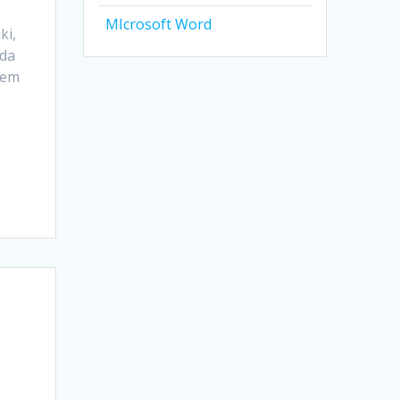
MIcrosoft Word
ki,
oda
mem