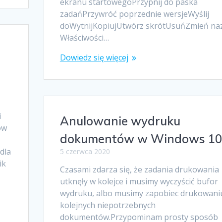
ekranu startowegoPrzypnij do paska
zadańPrzywróć poprzednie wersjeWyślij
doWytnijKopiujUtwórz skrótUsuńZmień na
Właściwości…
Dowiedz się więcej
i
Anulowanie wydruku
ów
dokumentów w Windows 10
dla
5 czerwca 2020
ik
Czasami zdarza się, że zadania drukowania
utknęły w kolejce i musimy wyczyścić bufor
wydruku, albo musimy zapobiec drukowani
kolejnych niepotrzebnych
dokumentów.Przypominam prosty sposób