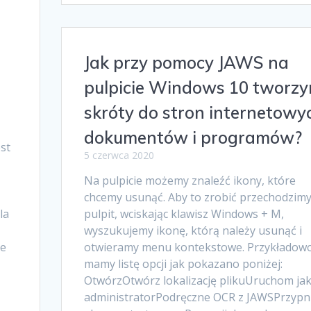
Jak przy pomocy JAWS na
pulpicie Windows 10 tworz
skróty do stron internetowy
dokumentów i programów?
est
5 czerwca 2020
Na pulpicie możemy znaleźć ikony, które
chcemy usunąć. Aby to zrobić przechodzimy
la
pulpit, wciskając klawisz Windows + M,
wyszukujemy ikonę, którą należy usunąć i
ie
otwieramy menu kontekstowe. Przykładow
mamy listę opcji jak pokazano poniżej:
OtwórzOtwórz lokalizację plikuUruchom ja
administratorPodręczne OCR z JAWSPrzypni