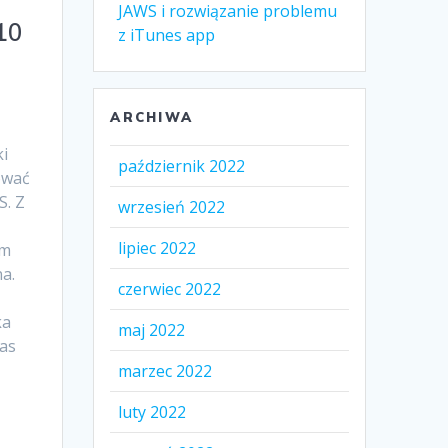
JAWS i rozwiązanie problemu
10
z iTunes app
ARCHIWA
i
październik 2022
ować
S. Z
wrzesień 2022
lipiec 2022
ym
a.
czerwiec 2022
ka
maj 2022
as
marzec 2022
luty 2022