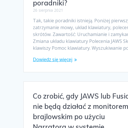
poradniki?
26 sierpnia 2021
Tak, takie poradniki istnieją. Poniżej pierws
zatrzymanie mowy, układ klawiatury, polece
skrótów. Zawartość: Uruchamianie i zamyka
Zmiana układu klawiatury Polecenia JAWS Sk
klawiszy Pomoc klawiatury. Wyszukiwanie p
Dowiedz się więcej
Co zrobić, gdy JAWS lub Fusi
nie będą działać z monitore
brajlowskim po użyciu
Narratora w systemie