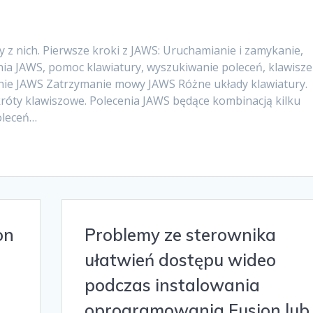
zy z nich. Pierwsze kroki z JAWS: Uruchamianie i zamykanie,
nia JAWS, pomoc klawiatury, wyszukiwanie poleceń, klawisze
nie JAWS Zatrzymanie mowy JAWS Różne układy klawiatury.
róty klawiszowe. Polecenia JAWS będące kombinacją kilku
oleceń…
on
Problemy ze sterownika
m
ułatwień dostępu wideo
podczas instalowania
oprogramowania Fusion lub