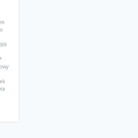
ym
do
dół
*
powy
ek
wa