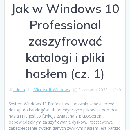
Jak w Windows 10
Professional
zaszyfrować
katalogi i pliki
hasłem (cz. 1)
admin
Microsoft Windows
5 czerwca 2020
|
0
System Windows 10 Professional pozwala zabezpieczyć
dostęp do katalogów lub pojedynczych plików za pomocą
hasła i nie jest to funkcja związana z BitLockerem,
odpowiedzialnym za szyfrowanie dysków. Podstawowe
zabezpieczenie swoich danych zwykłym hasłem jest bardzo