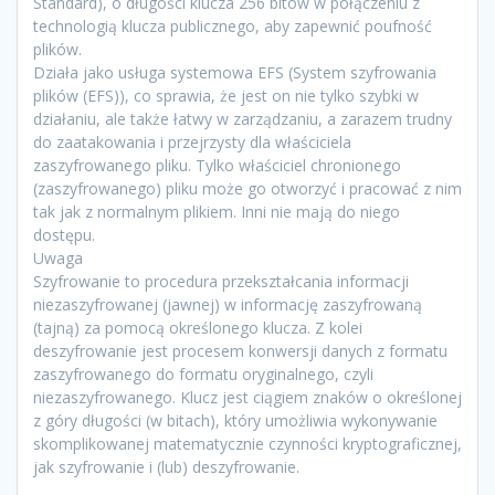
Standard), o długości klucza 256 bitów w połączeniu z
technologią klucza publicznego, aby zapewnić poufność
plików.
Działa jako usługa systemowa EFS (System szyfrowania
plików (EFS)), co sprawia, że jest on nie tylko szybki w
działaniu, ale także łatwy w zarządzaniu, a zarazem trudny
do zaatakowania i przejrzysty dla właściciela
zaszyfrowanego pliku. Tylko właściciel chronionego
(zaszyfrowanego) pliku może go otworzyć i pracować z nim
tak jak z normalnym plikiem. Inni nie mają do niego
dostępu.
Uwaga
Szyfrowanie to procedura przekształcania informacji
niezaszyfrowanej (jawnej) w informację zaszyfrowaną
(tajną) za pomocą określonego klucza. Z kolei
deszyfrowanie jest procesem konwersji danych z formatu
zaszyfrowanego do formatu oryginalnego, czyli
niezaszyfrowanego. Klucz jest ciągiem znaków o określonej
z góry długości (w bitach), który umożliwia wykonywanie
skomplikowanej matematycznie czynności kryptograficznej,
jak szyfrowanie i (lub) deszyfrowanie.