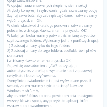
opcję Zaawansowane.
W opcjach zaawansowanych skupiamy się na sekcji
Atrybuty kompresji i szyfrowania, gdzie zaznaczamy opcję
Szyfruj zawartość, aby zabezpieczyć dane, i zatwierdzamy
wybór przyciskiem OK.
W oknie właściwości katalogu ponownie zatwierdzamy
polecenie, wciskając klawisz enter na przycisku 'OK’.
W kolejnym kroku musimy potwierdzić zmianę atrybutów
szyfrowanego folderu. Wybieramy jedną z poniższych opcji:
1) Zastosuj zmiany tylko do tego folderu
2) Zastosuj zmiany do tego folderu, podfolderów i plików
(zalecane)
i wciskamy klawisz enter na przycisku OK.
Pojawi się powiadomienie, JAWS odczytuje je
automatycznie, z prośbą o wykonanie kopii zapasowej
certyfikatu i klucza szyfrowania.
Domyślnie powiadomienie to jest wyświetlane przez 5
sekund, zatem musimy szybko nacisnąć klawisze
Windows + shift + V,
aby przenieść fokus do okna powiadomienia i następnie
wcisnąć klawisz spacji, aby przejść do aplikacji, która
wystawiła to powiadomienie.