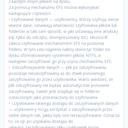
z każdym innym plikiem na dysku.
Za pomocą mechanizmu EFS można wykonywać
następujące czynności:
• Szyfrowanie danych — użytkownicy, którzy szyfrują swoje
własne dane, ustawiają właściwość szyfrowania plików lub
folderów w taki sam sposób, w jaki ustawiają inne atrybuty
(np. tylko do odczytu, skompresowany itd.). Microsoft
zaleca szyfrowanie mechanizmem EFS na poziomie
folderu. W tym celu najpierw należy utworzyć folder na
dysku sformatowanym systemem plików NTFS, a
następnie zaszyfrować go przy użyciu mechanizmu EFS.
• Odszyfrowywanie danych — plik po odszyfrowaniu
pozostaje niezaszyfrowany aż do chwili ponownego
zaszyfrowania go przez użytkownika. Warto wiedzieć, że
plik odszyfrowany nie będzie automatycznie ponownie
zaszyfrowany, nawet jeśli znajduje się w folderze
oznaczonym jako przeznaczony do szyfrowania.
• Uzyskiwanie łatwego dostępu do zaszyfrowanych danych
— użytkownicy mogą korzystać z zaszyfrowanych przez
siebie danych tak, jakby były one niezaszyfrowane. Oznacza
to, że np. po uzyskaniu dostępu do
jakiegoś zaszyfrowanego pliku użytkownik może