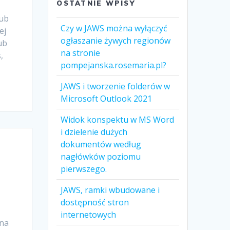
OSTATNIE WPISY
lub
Czy w JAWS można wyłączyć
ej
ogłaszanie żywych regionów
ub
na stronie
,
pompejanska.rosemaria.pl?
JAWS i tworzenie folderów w
Microsoft Outlook 2021
Widok konspektu w MS Word
i dzielenie dużych
dokumentów według
nagłówków poziomu
pierwszego.
JAWS, ramki wbudowane i
dostępność stron
internetowych
 na