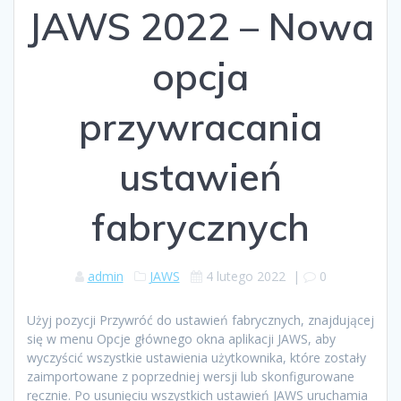
JAWS 2022 – Nowa
opcja
przywracania
ustawień
fabrycznych
admin
JAWS
4 lutego 2022
|
0
Użyj pozycji Przywróć do ustawień fabrycznych, znajdującej
się w menu Opcje głównego okna aplikacji JAWS, aby
wyczyścić wszystkie ustawienia użytkownika, które zostały
zaimportowane z poprzedniej wersji lub skonfigurowane
ręcznie. Po usunięciu wszystkich ustawień JAWS uruchamia