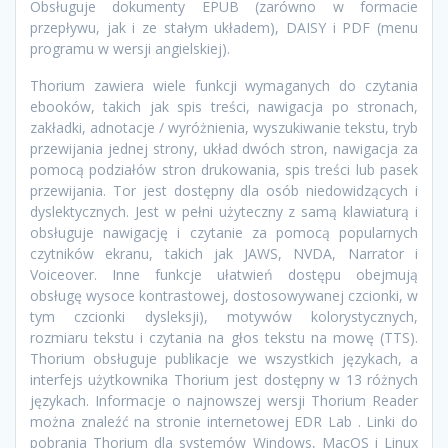
Obsługuje dokumenty EPUB (zarówno w formacie
przepływu, jak i ze stałym układem), DAISY i PDF (menu
programu w wersji angielskiej).
Thorium zawiera wiele funkcji wymaganych do czytania
ebooków, takich jak spis treści, nawigacja po stronach,
zakładki, adnotacje / wyróżnienia, wyszukiwanie tekstu, tryb
przewijania jednej strony, układ dwóch stron, nawigacja za
pomocą podziałów stron drukowania, spis treści lub pasek
przewijania. Tor jest dostępny dla osób niedowidzących i
dyslektycznych. Jest w pełni użyteczny z samą klawiaturą i
obsługuje nawigację i czytanie za pomocą popularnych
czytników ekranu, takich jak JAWS, NVDA, Narrator i
Voiceover. Inne funkcje ułatwień dostępu obejmują
obsługę wysoce kontrastowej, dostosowywanej czcionki, w
tym czcionki dysleksji), motywów kolorystycznych,
rozmiaru tekstu i czytania na głos tekstu na mowę (TTS).
Thorium obsługuje publikacje we wszystkich językach, a
interfejs użytkownika Thorium jest dostępny w 13 różnych
językach. Informacje o najnowszej wersji Thorium Reader
można znaleźć na stronie internetowej EDR Lab . Linki do
pobrania Thorium dla systemów Windows, MacOS i Linux