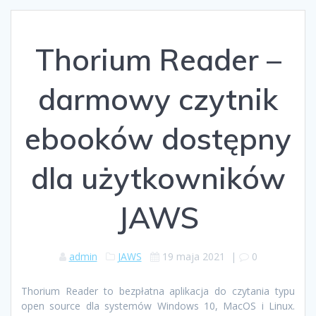
Thorium Reader –
darmowy czytnik
ebooków dostępny
dla użytkowników
JAWS
admin
JAWS
19 maja 2021
|
0
Thorium Reader to bezpłatna aplikacja do czytania typu
open source dla systemów Windows 10, MacOS i Linux.