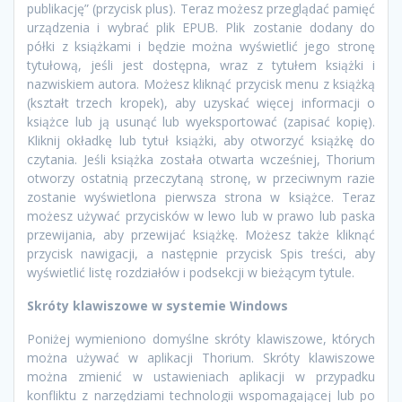
publikację” (przycisk plus). Teraz możesz przeglądać pamięć
urządzenia i wybrać plik EPUB. Plik zostanie dodany do
półki z książkami i będzie można wyświetlić jego stronę
tytułową, jeśli jest dostępna, wraz z tytułem książki i
nazwiskiem autora. Możesz kliknąć przycisk menu z książką
(kształt trzech kropek), aby uzyskać więcej informacji o
książce lub ją usunąć lub wyeksportować (zapisać kopię).
Kliknij okładkę lub tytuł książki, aby otworzyć książkę do
czytania. Jeśli książka została otwarta wcześniej, Thorium
otworzy ostatnią przeczytaną stronę, w przeciwnym razie
zostanie wyświetlona pierwsza strona w książce. Teraz
możesz używać przycisków w lewo lub w prawo lub paska
przewijania, aby przewijać książkę. Możesz także kliknąć
przycisk nawigacji, a następnie przycisk Spis treści, aby
wyświetlić listę rozdziałów i podsekcji w bieżącym tytule.
Skróty klawiszowe w systemie Windows
Poniżej wymieniono domyślne skróty klawiszowe, których
można używać w aplikacji Thorium. Skróty klawiszowe
można zmienić w ustawieniach aplikacji w przypadku
konfliktu z narzędziami technologii wspomagającej lub po