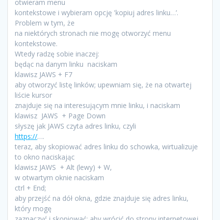
otwieram menu
kontekstowe i wybieram opcję 'kopiuj adres linku…’.
Problem w tym, że
na niektórych stronach nie mogę otworzyć menu
kontekstowe.
Wtedy radzę sobie inaczej:
będąc na danym linku naciskam
klawisz JAWS + F7
aby otworzyć listę linków; upewniam się, że na otwartej
liście kursor
znajduje się na interesującym mnie linku, i naciskam
klawisz JAWS + Page Down
słyszę jak JAWS czyta adres linku, czyli
https://
….
teraz, aby skopiować adres linku do schowka, wirtualizuje
to okno naciskając
klawisz JAWS + Alt (lewy) + W,
w otwartym oknie naciskam
ctrl + End;
aby przejść na dół okna, gdzie znajduje się adres linku,
który mogę
zaznaczyć i skopiować; aby wrócić do strony internetowej