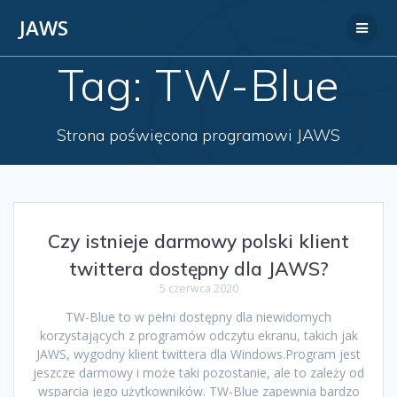
JAWS
Tag:
TW-Blue
Strona poświęcona programowi JAWS
Czy istnieje darmowy polski klient
twittera dostępny dla JAWS?
5 czerwca 2020
TW-Blue to w pełni dostępny dla niewidomych
korzystających z programów odczytu ekranu, takich jak
JAWS, wygodny klient twittera dla Windows.Program jest
jeszcze darmowy i może taki pozostanie, ale to zależy od
wsparcia jego użytkowników. TW-Blue zapewnia bardzo