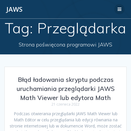
JAWS
Tag:
Przeglądarka
Strona poświęcona programowi JAWS
Błąd ładowania skryptu podczas
uruchamiania przeglądarki JAWS
Math Viewer lub edytora Math
21 czerwca 2022
Podczas otwierania przeglądarki JAWS Math Viewer lub
Math Editor w celu przeglądania lub edycji równania na
stronie internetowej lub w dokumencie Word, może zostać