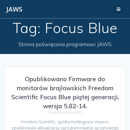
JAWS
Tag:
Focus Blue
Strona poświęcona programowi JAWS
Opublikowano Firmware do
monitorów brajlowskich Freedom
Scientific Focus Blue piątej generacji,
wersja 5.82-14.
14 października 2021
Freedom Scientific, spółka holdingowa Vispero,
opublikowała aktualizację oprogramowania sprzętowego